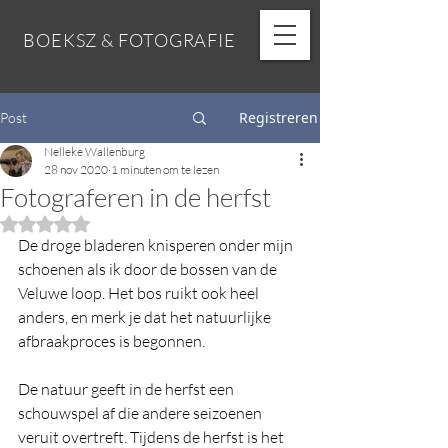
BOEKSZ & FOTOGRAFIE
Registreren
Post
Nelleke Wallenburg
28 nov 2020
1 minuten om te lezen
Fotograferen in de herfst
Beoordeeld met NaN uit 5 sterren.
De droge bladeren knisperen onder mijn 
schoenen als ik door de bossen van de 
Veluwe loop. Het bos ruikt ook heel 
anders, en merk je dat het natuurlijke 
afbraakproces is begonnen.
De natuur geeft in de herfst een 
schouwspel af die andere seizoenen 
veruit overtreft. Tijdens de herfst is het 