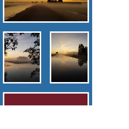
Het liefst ga ik er op uit bij mist en opkomende
zon. Onze wereld ziet er dan mooier uit. Sfeervol
en sereen. Je ziet en voelt de warme zon het
grijze landschap kleuren en de dag laten