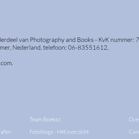
nderdeel van Photography and Books - KvK nummer: 
mer, Nederland, telefoon: 06-83551612,
.com
.
Team Boeksz
Over
rafen
Fotoblogs - Hét overzicht
Con