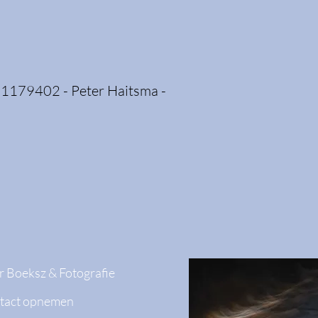
71179402 - Peter Haitsma -
 Boeksz & Fotografie
tact opnemen