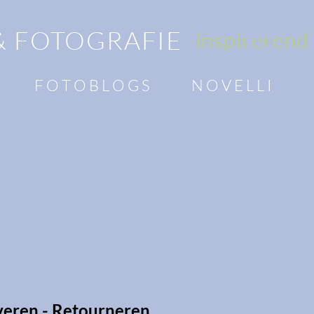
& FOTOGRAFIE
inspirerend
F O T O B L O G S
N O V E L L I
everen - Retourneren