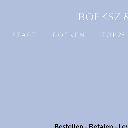
BOEKSZ 
S T A R T
B O E K E N
T O P 25
Bestellen - Betalen - L