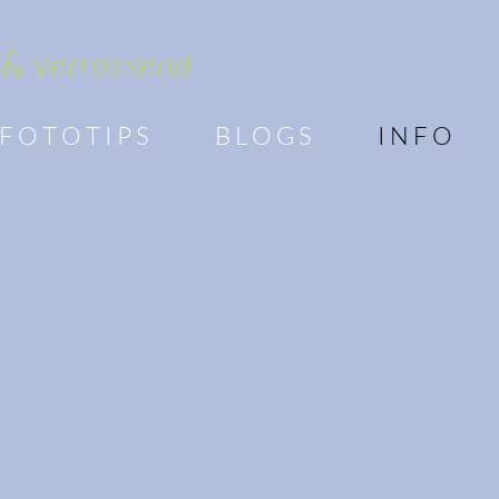
 &
verrassend
F O T O T I P S
B L O G S
I N F O