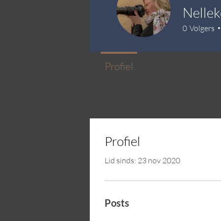
Nellek
0
Volgers
Profiel
Profiel
Lid sinds: 23 nov 2020
Posts