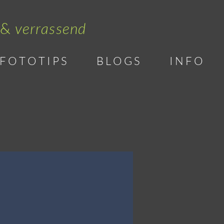
 &
verrassend
F O T O T I P S
B L O G S
I N F O