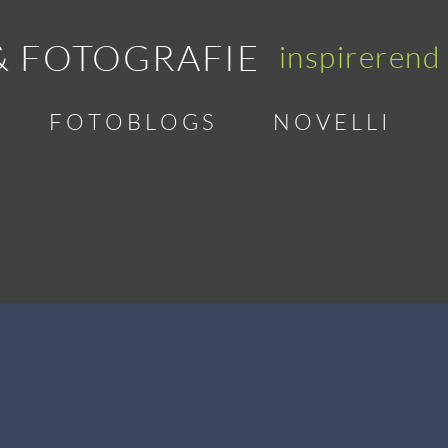
& FOTOGRAFIE
inspirerend
F O T O B L O G S
N O V E L L I