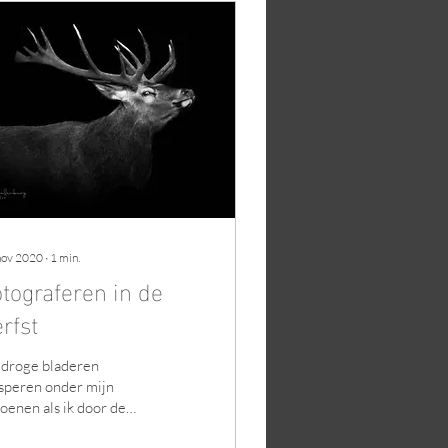
nov 2020
∙
1
min.
tograferen in de
rfst
 droge bladeren
speren onder mijn
oenen als ik door de
sen van de Veluwe