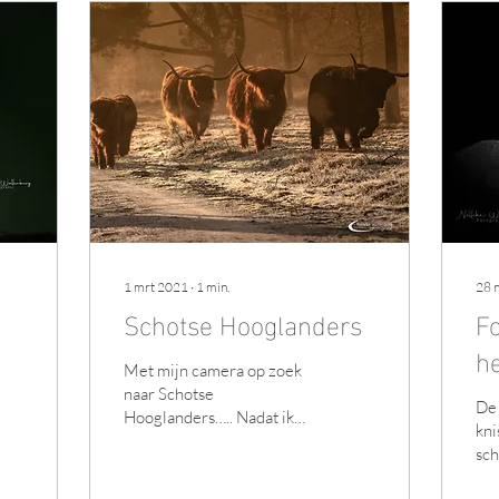
1 mrt 2021
∙
1
min.
28 
Schotse Hooglanders
Fo
he
Met mijn camera op zoek
naar Schotse
De
Hooglanders….. Nadat ik
kni
een plek had gevonden
sch
waar ik deze fotogenieke
bos
beesten kon fotograferen,