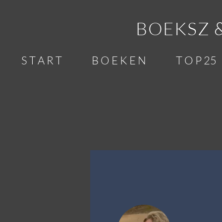
BOEKSZ 
S T A R T
B O E K E N
T O P 25