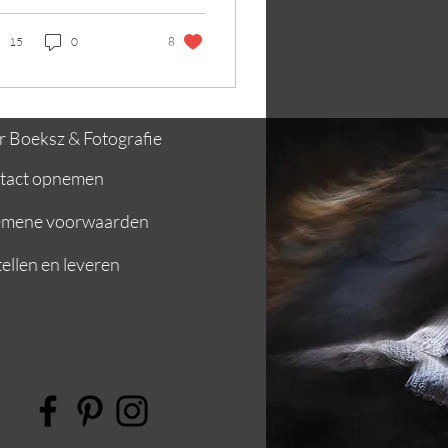
p. Het bos ruikt ook
l anders, en merk je
..
15
0
8
 Boeksz & Fotografie
tact opnemen
emene voorwaarden
ellen en leveren