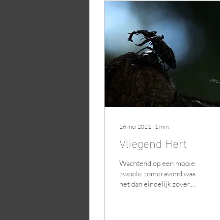
26 mei 2021
∙
1
min.
Vliegend Hert
Wachtend op een mooie
zwoele zomeravond was
het dan eindelijk zover.
Een zonnetje, geen wind
en een warme
temperatuur. Daar ging ik,