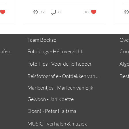
loo
was...
hee
17
0
10
dat.
Team Boeksz
Over
rafen
Fotoblogs - Hét overzicht
Con
Foto Tips - Voor de liefhebber
Alg
Reisfotografie - Ontdekken van ...
Best
Marleentjes - Marleen van Eijk
Gewoon - Jan Koetze
Doen! - Peter Haitsma
MUSIC - verhalen & muziek