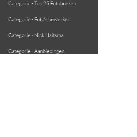
Categorie - Top 25 Fotoboeken
Categorie - Foto's bewerken
Categorie - Nick Haitsma
Categorie - Aanbiedingen
Over Boeksz & Fotografie
Contact opnemen
Algemene voorwaarden
Bestellen en leveren
Team Boeksz