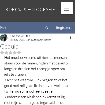
BOEKSZ & FOTOGRAFIE
Registreren
Post
Marleen van Eijk
28 nov 2020
1 minuten om te lezen
Geduld
Beoordeeld met NaN uit 5 sterren.
Het moet er vreemd uitzien, de mensen 
staan voor de ramen, rijden met de auto 
langs en draaien het raampje open om 
iets te vragen.
Over het waarom. Ook vragen ze of het 
goed met mij gaat. Ik dacht van wel maar 
twijfel nu soms ook een beetje.
Ondertussen als ik net lekker zit of lig 
met mijn camera goed ingesteld en de 