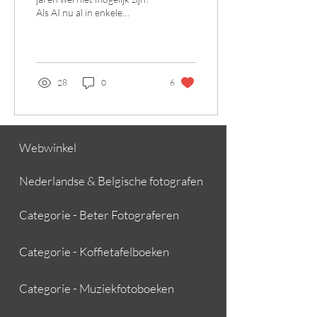
Als AI nu al in enkele
seconden honderden foto’s
maakt op basis van een
simpele prompt?
28
0
6
Webwinkel
Nederlandse & Belgische fotografen
Categorie - Beter Fotograferen
Categorie - Koffietafelboeken
Categorie - Muziekfotoboeken