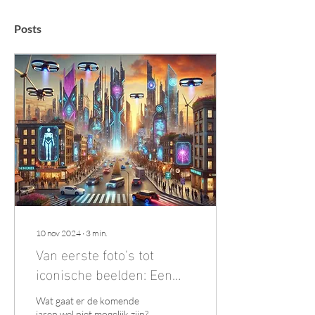
Posts
10 nov 2024
∙
3
min.
Van eerste foto's tot
iconische beelden: Een
reis naar de Ai-revolutie?
Wat gaat er de komende
jaren wel niet mogelijk zijn?