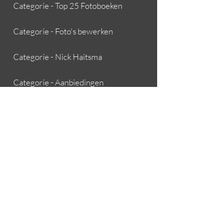
Categorie - Top 25 Fotoboeken
Categorie - Foto's bewerken
Categorie - Nick Haitsma
Categorie - Aanbiedingen
Over Boeksz & Fotografie
Contact opnemen
Algemene voorwaarden
Bestellen en leveren
Team Boeksz