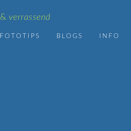
 &
verrassend
F O T O T I P S
B L O G S
I N F O