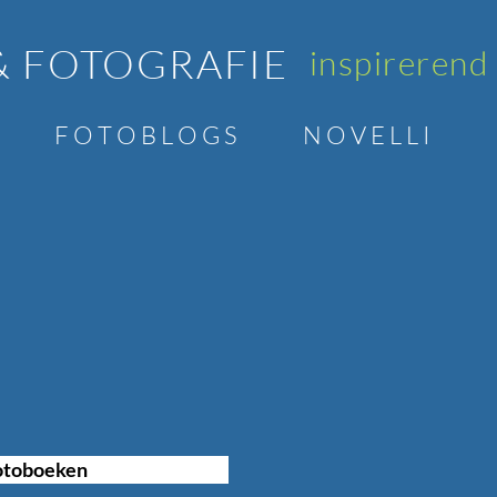
& FOTOGRAFIE
inspirerend
F O T O B L O G S
N O V E L L I
Fotoboeken