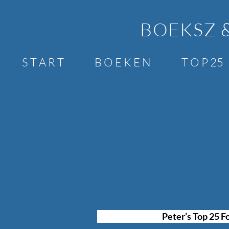
BOEKSZ 
S T A R T
B O E K E N
T O P 25
Peter’s Top 25 