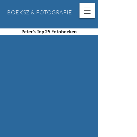
BOEKSZ & FOTOGRAFIE
Peter’s Top 25 Fotoboeken
Terug naar catalogus