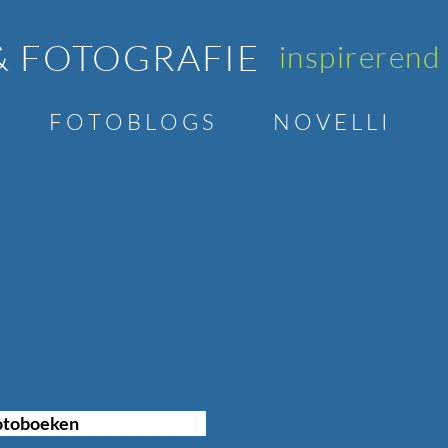
& FOTOGRAFIE
inspirerend
F O T O B L O G S
N O V E L L I
Fotoboeken