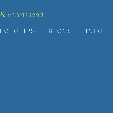
 &
verrassend
F O T O T I P S
B L O G S
I N F O