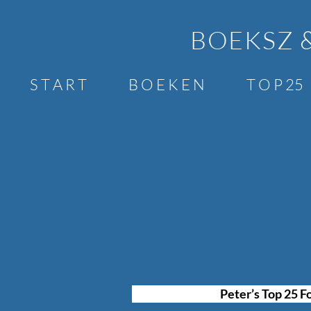
BOEKSZ 
S T A R T
B O E K E N
T O P 25
Peter’s Top 25 