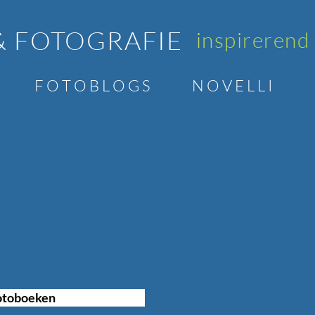
& FOTOGRAFIE
inspirerend
F O T O B L O G S
N O V E L L I
Fotoboeken