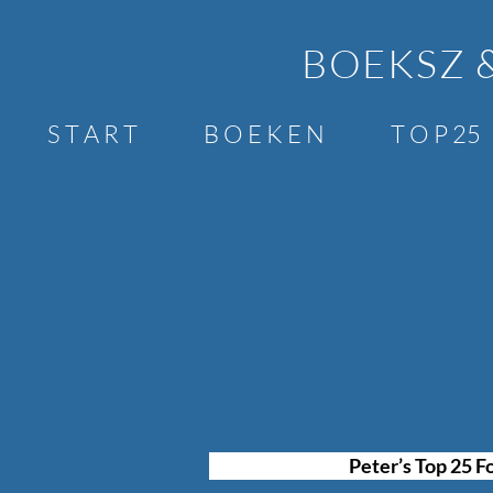
BOEKSZ 
S T A R T
B O E K E N
T O P 25
Peter’s Top 25 