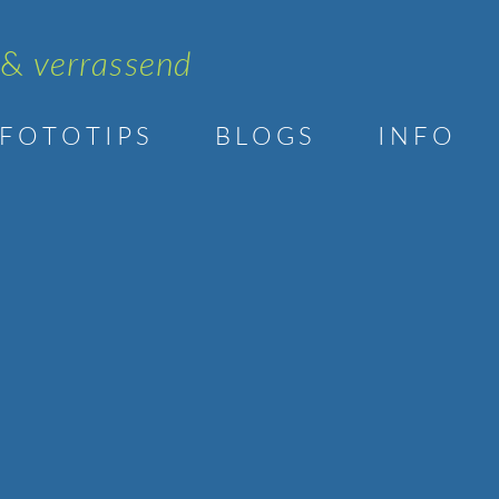
 &
verrassend
F O T O T I P S
B L O G S
I N F O